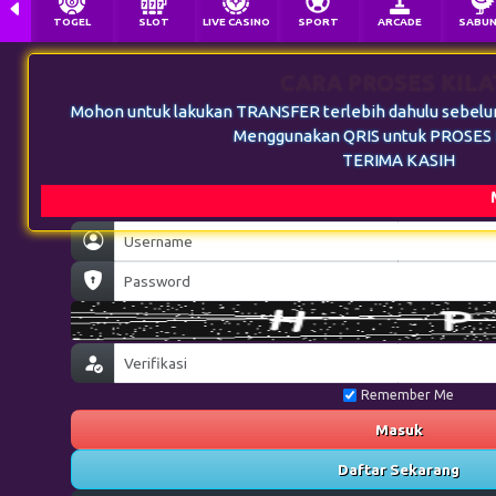
TOGEL
SLOT
LIVE CASINO
SPORT
ARCADE
SABU
CARA PROSES KILAT
Mohon untuk lakukan TRANSFER terlebih dahulu sebel
Menggunakan QRIS untuk PROSES
TERIMA KASIH
M E N
Remember Me
Masuk
Daftar Sekarang