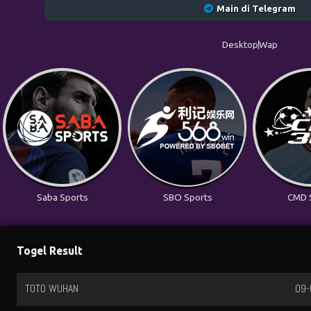
Main di Telegram
Desktop
Wap
Saba Sports
SBO Sports
CMD 
Togel Result
TOTO WUHAN
09-