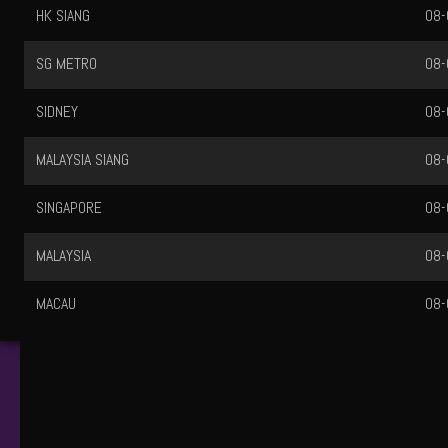
HK SIANG
08-
SG METRO
08-
SIDNEY
08-
MALAYSIA SIANG
08-
SINGAPORE
08-
MALAYSIA
08-
MACAU
08-