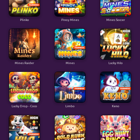
Plinko
Pinoy Mines
Mines Soccer
Mines Raider
Mines
Lucky Hilo
Lucky Drop - Coco
Limbo
Keno