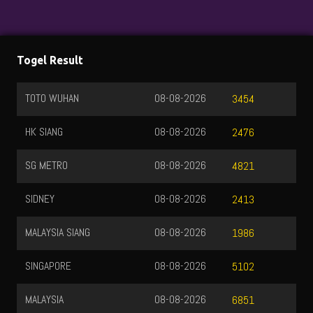
Togel Result
TOTO WUHAN
08-08-2026
3454
HK SIANG
08-08-2026
2476
SG METRO
08-08-2026
4821
SIDNEY
08-08-2026
2413
MALAYSIA SIANG
08-08-2026
1986
SINGAPORE
08-08-2026
5102
MALAYSIA
08-08-2026
6851