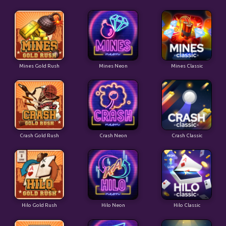
Mines Gold Rush
Mines Neon
Mines Classic
Crash Gold Rush
Crash Neon
Crash Classic
Hilo Gold Rush
Hilo Neon
Hilo Classic