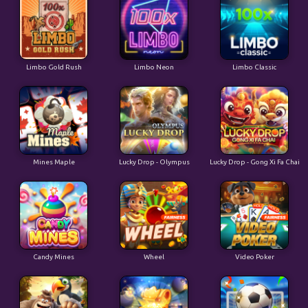
Limbo Gold Rush
Limbo Neon
Limbo Classic
Mines Maple
Lucky Drop - Olympus
Lucky Drop - Gong Xi Fa Chai
Candy Mines
Wheel
Video Poker