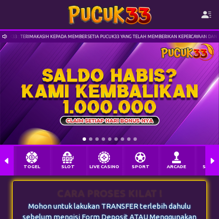
UK33 : TERIMAKASIH KEPADA MEMBER SETIA PUCUK33 YANG TELAH MEMBERIKAN KEPERCAYAAN DAN JU
TOGEL
SLOT
LIVE CASINO
SPORT
ARCADE
SABU
CARA PROSES KILAT !
Mohon untuk lakukan TRANSFER terlebih dahulu
sebelum mengisi Form Deposit ATAU Menggunakan