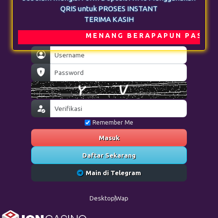
QRIS untuk PROSES INSTANT
TERIMA KASIH
M E N A N G B E R A P A P U N P A S T I D I 
Remember Me
Masuk
Daftar Sekarang
Main di Telegram
Desktop
Wap