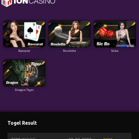
Baccarat
Roulette
Sicbo
Dragon Tiger
Togel Result