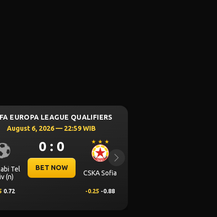
UEFA EUROPA LEAGUE QUALIFIERS
August 7, 2026 — 00:45 WIB
0 : 0
Next
BET NOW
PAOK
Anderlecht
0.5
0.60
-0.5
-0.76