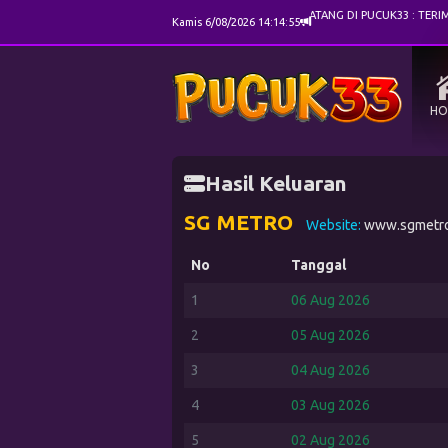
SELAMAT DATANG DI PUCUK33 : TERIMAK
Kamis 6/08/2026 14:14:55
HO
Hasil Keluaran
SG METRO
Website:
www.sgmetr
No
Tanggal
1
06 Aug 2026
2
05 Aug 2026
3
04 Aug 2026
4
03 Aug 2026
5
02 Aug 2026