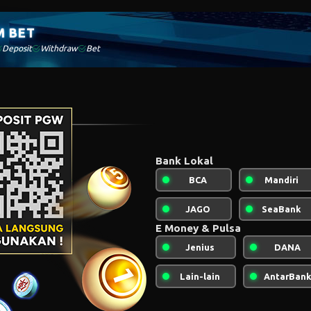
M BET
Deposit
Withdraw
Bet
Bank Lokal
BCA
Mandiri
JAGO
SeaBank
E Money & Pulsa
Jenius
DANA
Lain-lain
AntarBank