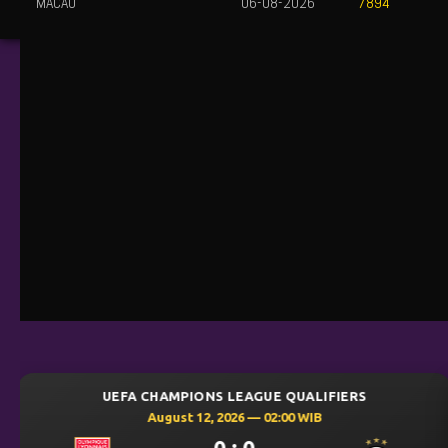
MACAU
06-08-2026
7894
GUE QUALIFIERS
UEFA CHAMPIONS LEAGU
— 02:00 WIB
August 12, 2026 — 
0 : 0