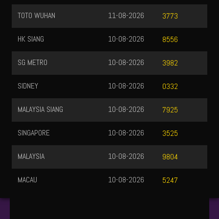
TOTO WUHAN
11-08-2026
3773
HK SIANG
10-08-2026
8556
SG METRO
10-08-2026
3982
SIDNEY
10-08-2026
0332
MALAYSIA SIANG
10-08-2026
7925
SINGAPORE
10-08-2026
3525
MALAYSIA
10-08-2026
9804
MACAU
10-08-2026
5247