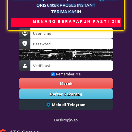
QRIS untuk PROSES INSTANT
TERIMA KASIH
M E N A N G B E R A P A P U N P A S T I D I B A Y A R
Remember Me
Masuk
Daftar Sekarang
Main di Telegram
Desktop
Wap