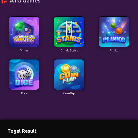
ATG Games
Mines
Climb Stairs
Plinko
Dice
Coinflip
Togel Result