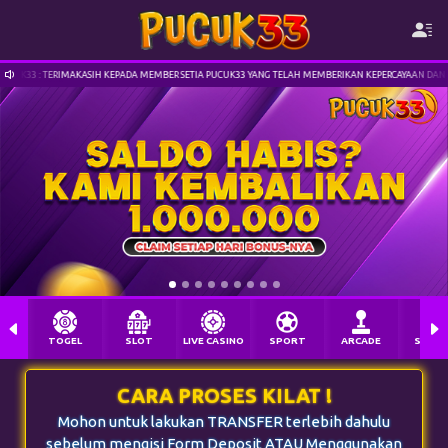
UK33 : TERIMAKASIH KEPADA MEMBER SETIA PUCUK33 YANG TELAH MEMBERIKAN KEPERCAYAAN DAN J
TOGEL
SLOT
LIVE CASINO
SPORT
ARCADE
SABU
CARA PROSES KILAT !
Mohon untuk lakukan TRANSFER terlebih dahulu
sebelum mengisi Form Deposit ATAU Menggunakan