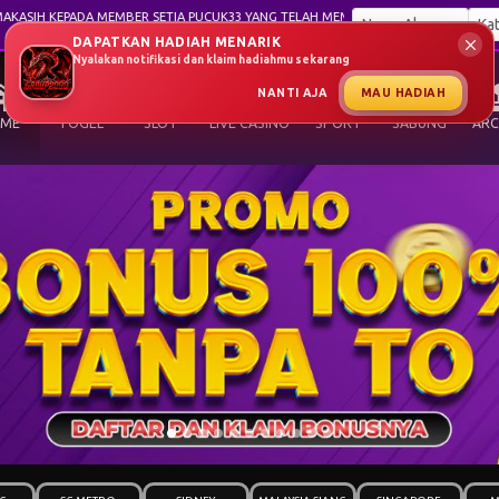
ASIH KEPADA MEMBER SETIA PUCUK33 YANG TELAH MEMBERIKAN KEPERCAYAAN DAN 
DAPATKAN HADIAH MENARIK
Nyalakan notifikasi dan klaim hadiahmu sekarang
NANTI AJA
MAU HADIAH
ME
TOGEL
SLOT
LIVE CASINO
SPORT
SABUNG
ARC