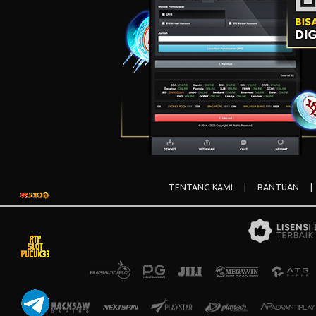
TENTANG KAMI
|
BANTUAN
|