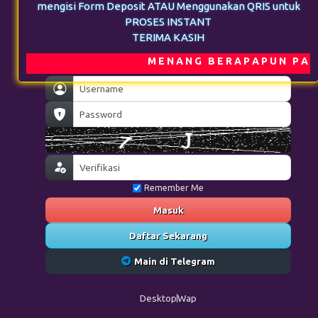
mengisi Form Deposit ATAU Menggunakan QRIS untuk
PROSES INSTANT
TERIMA KASIH
M E N A N G B E R A P A P U N P A S T I
Remember Me
Masuk
Daftar Sekarang
Main di Telegram
Desktop
Wap