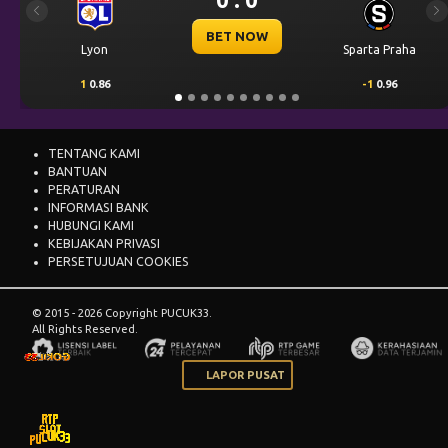
Previous
Ne
BET NOW
Sparta Praha
SK Sturm Graz
-1
0.96
-0.5
0.95
TENTANG KAMI
BANTUAN
PERATURAN
INFORMASI BANK
HUBUNGI KAMI
KEBIJAKAN PRIVASI
PERSETUJUAN COOKIES
© 2015 - 2026 Copyright PUCUK33.
All Rights Reserved.
LAPOR PUSAT